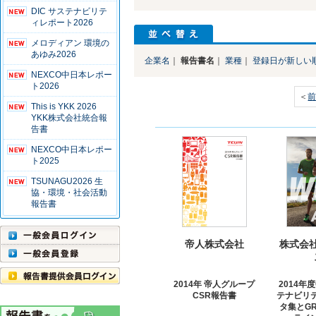
DIC サステナビリテ
ィレポート2026
メロディアン 環境の
あゆみ2026
企業名
｜
報告書名
｜
業種
｜
登録日が新しい
NEXCO中日本レポー
ト2026
＜
This is YKK 2026
YKK株式会社統合報
告書
NEXCO中日本レポー
ト2025
TSUNAGU2026 生
協・環境・社会活動
報告書
帝人株式会社
株式会
2014年 帝人グループ
2014年
CSR報告書
テナビリ
タ集とGR