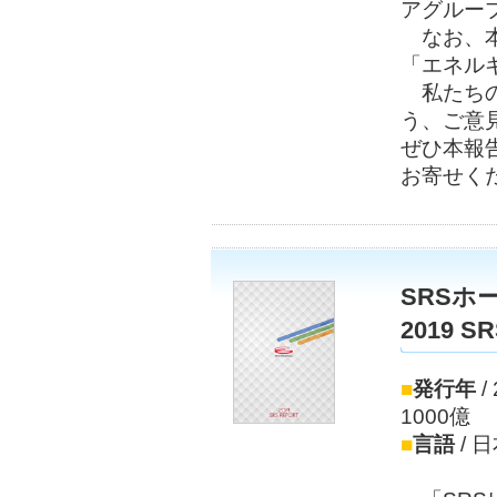
アグルー
なお、本
「エネル
私たちの
う、ご意
ぜひ本報
お寄せく
SRSホ
2019 S
■
発行年
/
1000億
■
言語
/ 