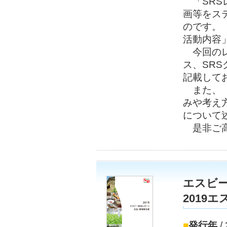
「SRS
画等をス
のです。
活動内容
今回のレ
ス、SR
記載して
また、「
みや考え
について
是非ご高
エスビ
2019
■
発行年
/