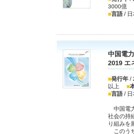
3000億
■
言語
/ 
中国電
2019
■
発行年
/
以上
■
■
言語
/ 
中国電力
社会の持
り組みを
このうち