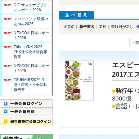
DIC サステナビリテ
ィレポート2026
メロディアン 環境の
あゆみ2026
企業名
｜
報告書名
｜
業種
｜
登録日が新しい
NEXCO中日本レポー
ト2026
＜
This is YKK 2026
YKK株式会社統合報
告書
エスビ
NEXCO中日本レポー
ト2025
2017
TSUNAGU2026 生
協・環境・社会活動
報告書
■
発行年
/
3000億
■
言語
/ 