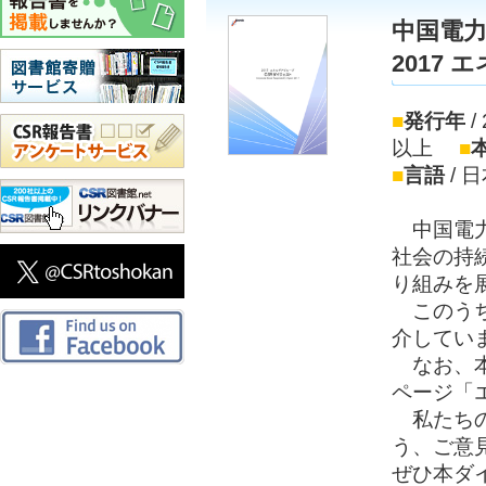
中国電
2017
■
発行年
/
以上
■
■
言語
/ 
中国電力
社会の持
り組みを
このうち
介してい
なお、本
ページ「
私たちの
う、ご意
ぜひ本ダ