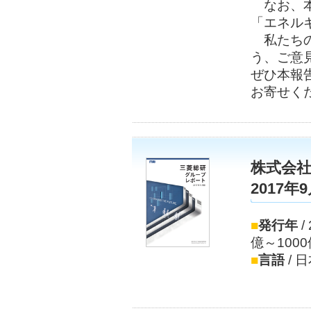
なお、本
「エネル
私たちの
う、ご意
ぜひ本報
お寄せく
株式会
2017
■
発行年
/
億～10
■
言語
/ 