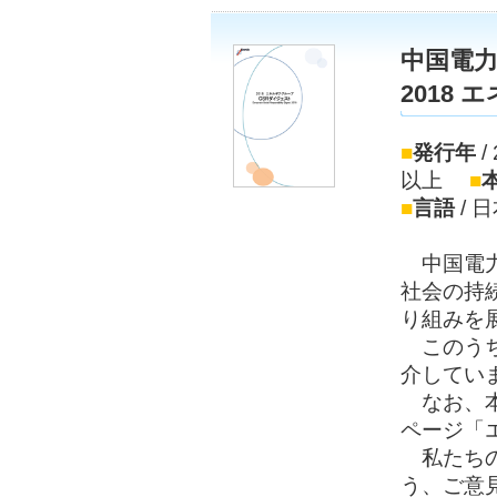
中国電
2018
■
発行年
/
以上
■
■
言語
/ 
中国電力
社会の持
り組みを
このうち
介してい
なお、本
ページ「
私たちの
う、ご意