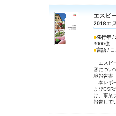
エスビ
2018
■
発行年
/
3000億
■
言語
/ 
エスビー
容につい
境報告書
本レポー
よびCS
け、事業プ
報告して