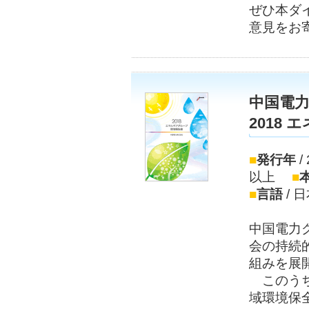
ぜひ本ダ
意見をお
中国電
2018
■
発行年
/
以上
■
■
言語
/ 
中国電力
会の持続
組みを展
このうち
域環境保