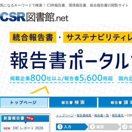
気になるキーワードで検索！ CSR報告書、環境報告書、統合報告書の閲覧サイト
トップページ
＞
報告書検索
＞
報告書一覧
＞
報告書名
＞CS
DIC レポート 2026