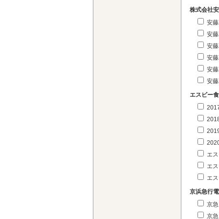
株式会社安
安藤
安藤
安藤
安藤
安藤
安藤
エスビー食
20
20
20
20
エス
エス
エス
京浜急行電
京急
京急