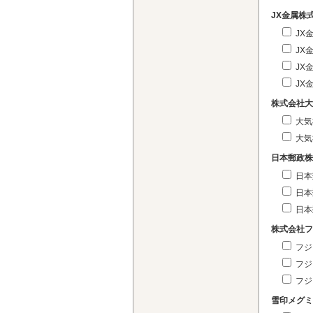
JX金属株
JX
JX
JX
JX
株式会社大
大気
大気
日本郵政株
日本
日本
日本
株式会社フ
フジ
フジ
フジ
雪印メグミ