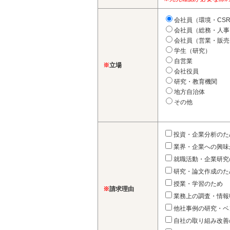
会社員（環境・CS
会社員（総務・人事
会社員（営業・販売
学生（研究）
自営業
※
立場
会社役員
研究・教育機関
地方自治体
その他
投資・企業分析のた
業界・企業への興味
就職活動・企業研究
研究・論文作成のた
授業・学習のため
※
請求理由
業務上の調査・情報
他社事例の研究・ベ
自社の取り組み改善