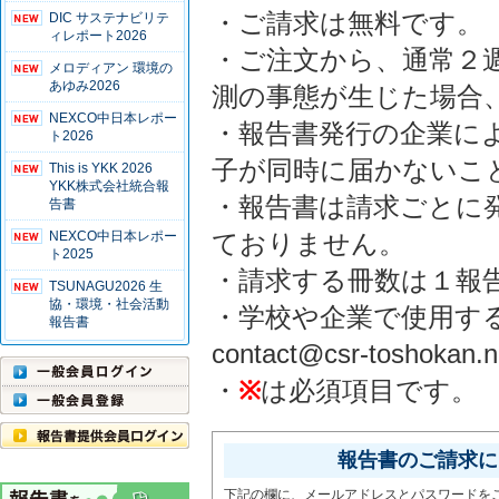
・ご請求は無料です。
DIC サステナビリテ
ィレポート2026
・ご注文から、通常２
メロディアン 環境の
あゆみ2026
測の事態が生じた場合
NEXCO中日本レポー
・報告書発行の企業に
ト2026
子が同時に届かないこ
This is YKK 2026
YKK株式会社統合報
・報告書は請求ごとに
告書
NEXCO中日本レポー
ておりません。
ト2025
・請求する冊数は１報
TSUNAGU2026 生
協・環境・社会活動
・学校や企業で使用す
報告書
contact@csr-tosho
・
※
は必須項目です。
報告書のご請求には
下記の欄に、メールアドレスとパスワードを