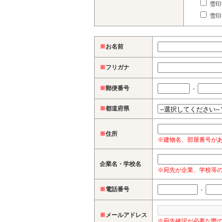
雪印
雪印
※
お名前
※
フリガナ
※
郵便番号
-
※
都道府県
※
住所
※建物名、部屋番号が
企業名・学校名
※宛先が企業、学校等
※
電話番号
-
※
メールアドレス
※宛先確認が必要な際