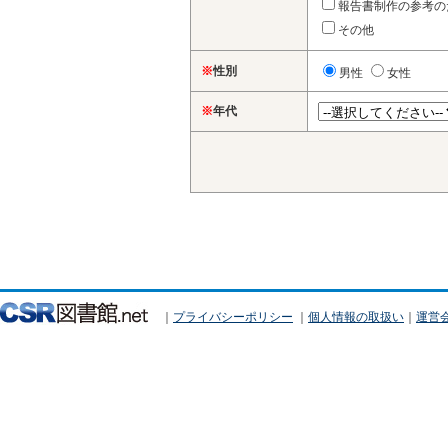
報告書制作の参考の
その他
※
性別
男性
女性
※
年代
｜
プライバシーポリシー
｜
個人情報の取扱い
｜
運営