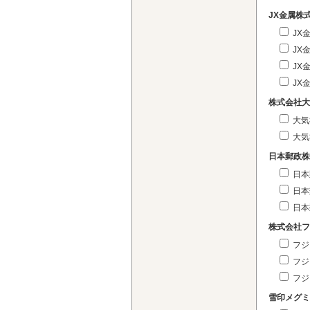
JX金属株
JX
JX
JX
JX
株式会社大
大気
大気
日本郵政株
日本
日本
日本
株式会社フ
フジ
フジ
フジ
雪印メグミ