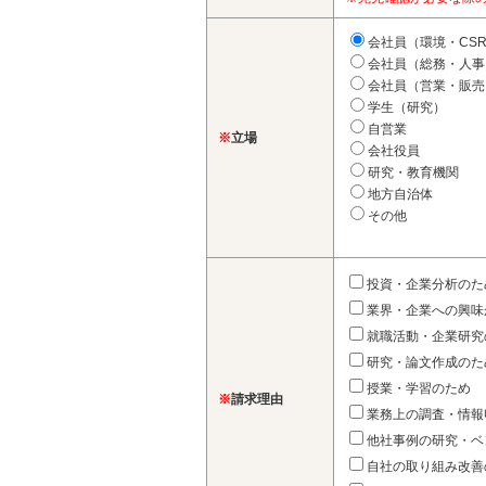
会社員（環境・CS
会社員（総務・人事
会社員（営業・販売
学生（研究）
自営業
※
立場
会社役員
研究・教育機関
地方自治体
その他
投資・企業分析のた
業界・企業への興味
就職活動・企業研究
研究・論文作成のた
授業・学習のため
※
請求理由
業務上の調査・情報
他社事例の研究・ベ
自社の取り組み改善