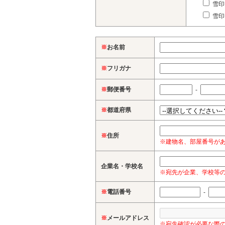
雪印
雪印
※
お名前
※
フリガナ
※
郵便番号
-
※
都道府県
※
住所
※建物名、部屋番号が
企業名・学校名
※宛先が企業、学校等
※
電話番号
-
※
メールアドレス
※宛先確認が必要な際