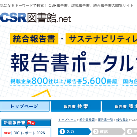
気になるキーワードで検索！ CSR報告書、環境報告書、統合報告書の閲覧サイト
トップページ
＞
報告書検索
＞
報告書一覧
＞
報告書名
＞CS
DIC レポート 2026