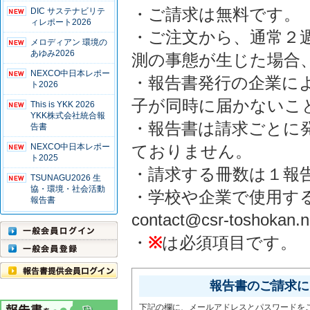
・ご請求は無料です。
DIC サステナビリテ
ィレポート2026
・ご注文から、通常２
メロディアン 環境の
あゆみ2026
測の事態が生じた場合
NEXCO中日本レポー
・報告書発行の企業に
ト2026
子が同時に届かないこ
This is YKK 2026
YKK株式会社統合報
・報告書は請求ごとに
告書
NEXCO中日本レポー
ておりません。
ト2025
・請求する冊数は１報
TSUNAGU2026 生
協・環境・社会活動
・学校や企業で使用す
報告書
contact@csr-tosho
・
※
は必須項目です。
報告書のご請求には
下記の欄に、メールアドレスとパスワードを