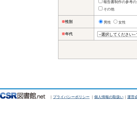
報告書制作の参考の
その他
※
性別
男性
女性
※
年代
｜
プライバシーポリシー
｜
個人情報の取扱い
｜
運営