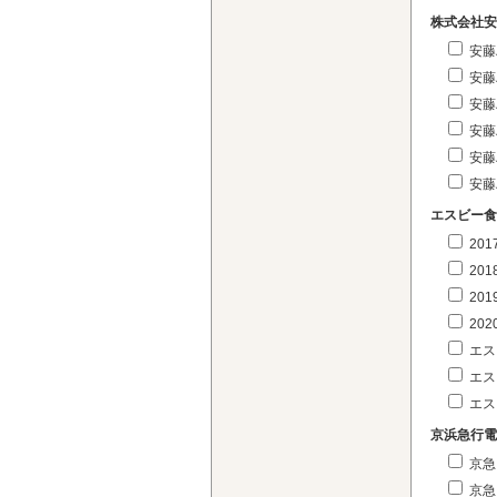
株式会社安
安藤
安藤
安藤
安藤
安藤
安藤
エスビー食
20
20
20
20
エス
エス
エス
京浜急行電
京急
京急