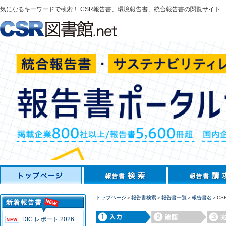
気になるキーワードで検索！ CSR報告書、環境報告書、統合報告書の閲覧サイト
トップページ
＞
報告書検索
＞
報告書一覧
＞
報告書名
＞CS
DIC レポート 2026