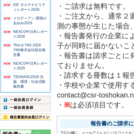
・ご請求は無料です。
DIC サステナビリテ
ィレポート2026
・ご注文から、通常２
メロディアン 環境の
あゆみ2026
測の事態が生じた場合
NEXCO中日本レポー
・報告書発行の企業に
ト2026
子が同時に届かないこ
This is YKK 2026
YKK株式会社統合報
・報告書は請求ごとに
告書
NEXCO中日本レポー
ておりません。
ト2025
・請求する冊数は１報
TSUNAGU2026 生
協・環境・社会活動
・学校や企業で使用す
報告書
contact@csr-tosho
・
※
は必須項目です。
報告書のご請求には
下記の欄に、メールアドレスとパスワードを