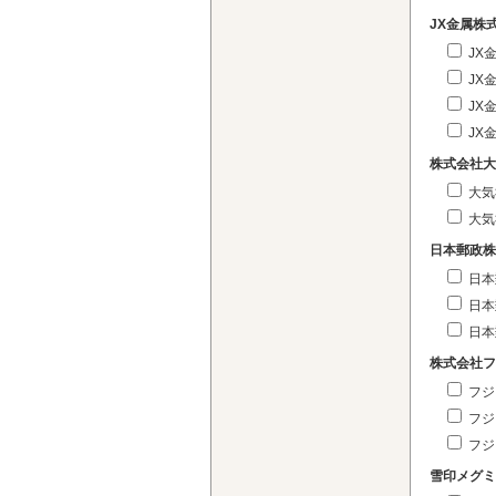
JX金属株
JX
JX
JX
JX
株式会社大
大気
大気
日本郵政株
日本
日本
日本
株式会社フ
フジ
フジ
フジ
雪印メグミ