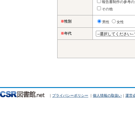
報告書制作の参考の
その他
※
性別
男性
女性
※
年代
｜
プライバシーポリシー
｜
個人情報の取扱い
｜
運営