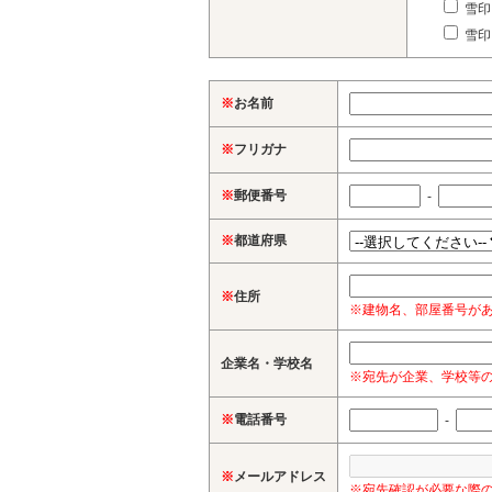
雪印
雪印
※
お名前
※
フリガナ
※
郵便番号
-
※
都道府県
※
住所
※建物名、部屋番号が
企業名・学校名
※宛先が企業、学校等
※
電話番号
-
※
メールアドレス
※宛先確認が必要な際