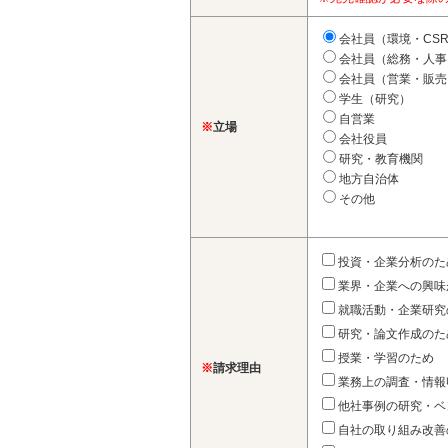
会社員（環境・CS
会社員（総務・人事
会社員（営業・販売
学生（研究）
自営業
※
立場
会社役員
研究・教育機関
地方自治体
その他
投資・企業分析のた
業界・企業への興味
就職活動・企業研究
研究・論文作成のた
授業・学習のため
※
請求理由
業務上の調査・情報
他社事例の研究・ベ
自社の取り組み改善