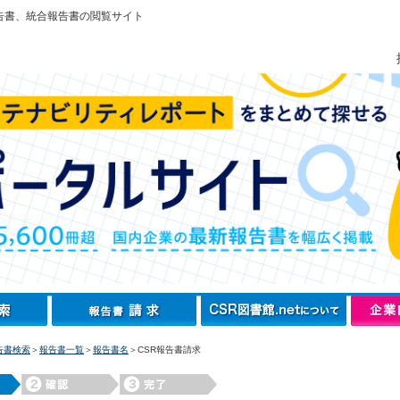
告書、統合報告書の閲覧サイト
告書検索
＞
報告書一覧
＞
報告書名
＞CSR報告書請求