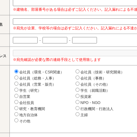
※建物名、部屋番号がある場合は必ずご記入ください。記入漏れによる不
名
※宛先が企業、学校等の場合は必ずご記入ください。記入漏れによる不達
-
-
レス
※宛先確認が必要な際の連絡手段として使用致します
会社員（環境・CSR関連）
会社員（技術・研究開発）
会社員（総務・人事）
会社員（事務）
会社員（営業・販売）
会社員（その他）
学生（研究）
学生（就職活動）
自営業
投資家
会社役員
NPO・NGO
研究・教育機関
行政機関・行政法人
地方自治体
主婦
その他