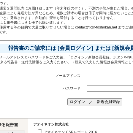
です。
通常２週間以内にお届け致します（年末年始のぞく）。不測の事態が生じた場合、
企業により発送方法が異なるため、複数ご請求の場合は冊子が同時に届かないこと
ごとに発送されます。自動的に翌年も送付することは行っておりません。
は１報告書につき１冊でお願い致します。
する等の目的で大量に取り寄せたい場合は contact@csr-toshokan.net まで
です。
報告書のご請求には [会員ログイン] または [新規会
メールアドレスとパスワードをご入力後、「ログイン／新規会員登録」ボタンを押
出来る報告書・送付先情報をご入力ください。（新規で入力した情報は会員情報とし
メールアドレス
パスワード
来る報告書
アオイネオン株式会社
アオイネオン CSRレポート 2016