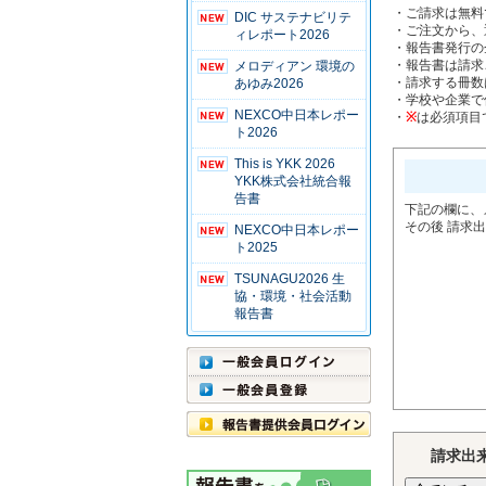
・ご請求は無料
DIC サステナビリテ
・ご注文から、
ィレポート2026
・報告書発行の
・報告書は請求
メロディアン 環境の
・請求する冊数
あゆみ2026
・学校や企業で使用
NEXCO中日本レポー
・
※
は必須項目
ト2026
This is YKK 2026
YKK株式会社統合報
告書
下記の欄に、
その後 請求
NEXCO中日本レポー
ト2025
TSUNAGU2026 生
協・環境・社会活動
報告書
請求出