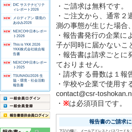
・ご請求は無料です。
DIC サステナビリテ
ィレポート2026
・ご注文から、通常２
メロディアン 環境の
あゆみ2026
測の事態が生じた場合
NEXCO中日本レポー
・報告書発行の企業に
ト2026
子が同時に届かないこ
This is YKK 2026
YKK株式会社統合報
・報告書は請求ごとに
告書
NEXCO中日本レポー
ておりません。
ト2025
・請求する冊数は１報
TSUNAGU2026 生
協・環境・社会活動
・学校や企業で使用す
報告書
contact@csr-tosho
・
※
は必須項目です。
報告書のご請求には
下記の欄に、メールアドレスとパスワードを