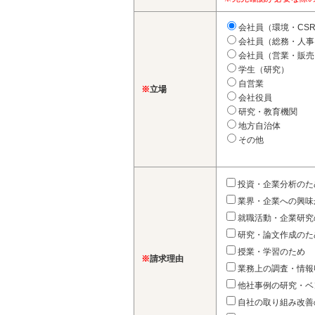
会社員（環境・CS
会社員（総務・人事
会社員（営業・販売
学生（研究）
自営業
※
立場
会社役員
研究・教育機関
地方自治体
その他
投資・企業分析のた
業界・企業への興味
就職活動・企業研究
研究・論文作成のた
授業・学習のため
※
請求理由
業務上の調査・情報
他社事例の研究・ベ
自社の取り組み改善