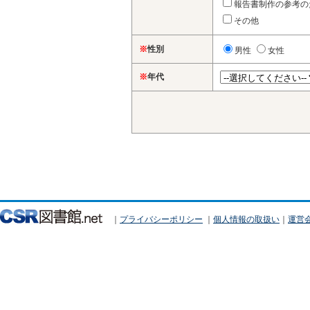
報告書制作の参考の
その他
※
性別
男性
女性
※
年代
｜
プライバシーポリシー
｜
個人情報の取扱い
｜
運営