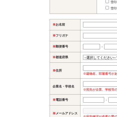
雪印
雪印
※
お名前
※
フリガナ
※
郵便番号
-
※
都道府県
※
住所
※建物名、部屋番号が
企業名・学校名
※宛先が企業、学校等
※
電話番号
-
※
メールアドレス
※宛先確認が必要な際