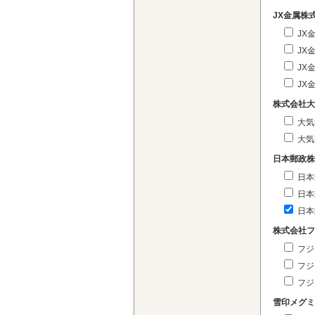
JX金属株
JX
JX
JX
JX
株式会社大
大気
大気
日本郵政株
日本
日本
日本
株式会社フ
フジ
フジ
フジ
雪印メグミ