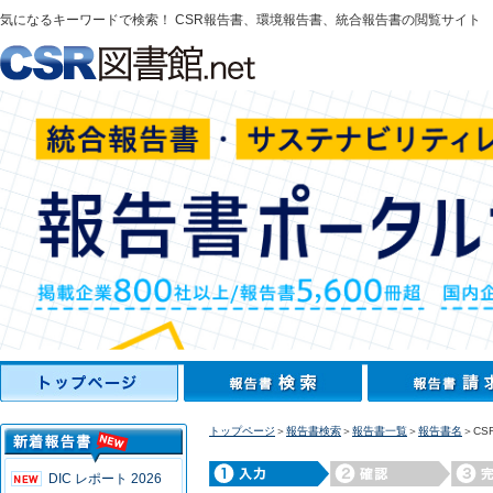
気になるキーワードで検索！ CSR報告書、環境報告書、統合報告書の閲覧サイト
トップページ
＞
報告書検索
＞
報告書一覧
＞
報告書名
＞CS
DIC レポート 2026