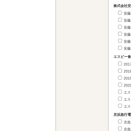
株式会社安
安藤
安藤
安藤
安藤
安藤
安藤
エスビー食
20
20
20
20
エス
エス
エス
京浜急行電
京急
京急