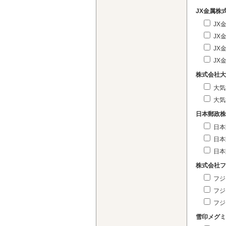
JX金属株
JX
JX
JX
JX
株式会社大
大気
大気
日本郵政株
日本
日本
日本
株式会社フ
フジ
フジ
フジ
雪印メグミ