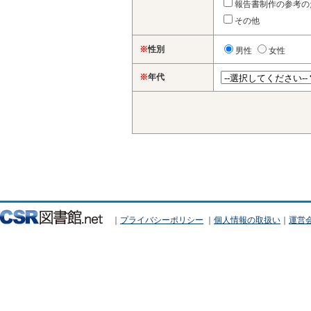
報告書制作の参考の
その他
※
性別
男性
女性
※
年代
｜
プライバシーポリシー
｜
個人情報の取扱い
｜
運営