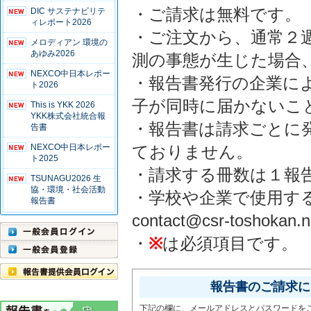
・ご請求は無料です。
DIC サステナビリテ
ィレポート2026
・ご注文から、通常２
メロディアン 環境の
あゆみ2026
測の事態が生じた場合
NEXCO中日本レポー
・報告書発行の企業に
ト2026
子が同時に届かないこ
This is YKK 2026
YKK株式会社統合報
・報告書は請求ごとに
告書
NEXCO中日本レポー
ておりません。
ト2025
・請求する冊数は１報
TSUNAGU2026 生
協・環境・社会活動
・学校や企業で使用す
報告書
contact@csr-tosho
・
※
は必須項目です。
報告書のご請求には
下記の欄に、メールアドレスとパスワードを