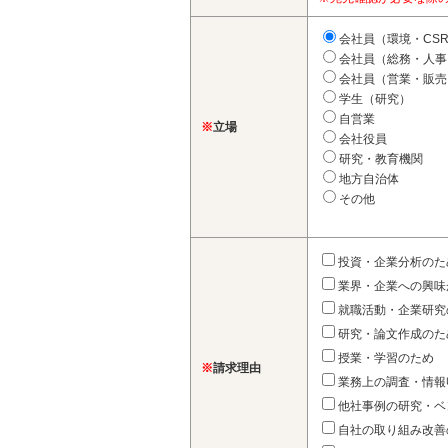
会社員（環境・CS
会社員（総務・人事
会社員（営業・販売
学生（研究）
自営業
※
立場
会社役員
研究・教育機関
地方自治体
その他
投資・企業分析のた
業界・企業への興味
就職活動・企業研究
研究・論文作成のた
授業・学習のため
※
請求理由
業務上の調査・情報
他社事例の研究・ベ
自社の取り組み改善