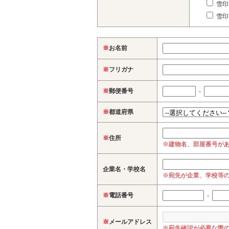
雪印
雪印
※
お名前
※
フリガナ
※
郵便番号
-
※
都道府県
※
住所
※建物名、部屋番号が
企業名・学校名
※宛先が企業、学校等
※
電話番号
-
※
メールアドレス
※宛先確認が必要な際