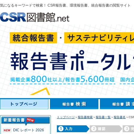
気になるキーワードで検索！ CSR報告書、環境報告書、統合報告書の閲覧サイト
トップページ
＞
報告書検索
＞
報告書一覧
＞
報告書名
＞CS
DIC レポート 2026