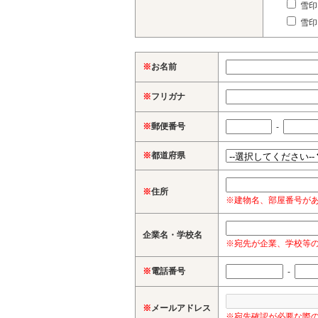
雪印
雪印
※
お名前
※
フリガナ
※
郵便番号
-
※
都道府県
※
住所
※建物名、部屋番号が
企業名・学校名
※宛先が企業、学校等
※
電話番号
-
※
メールアドレス
※宛先確認が必要な際