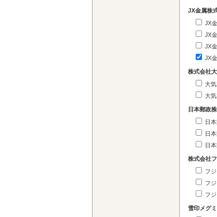
JX金属株
JX
JX
JX
JX
株式会社大
大気
大気
日本郵政株
日本
日本
日本
株式会社フ
フジ
フジ
フジ
雪印メグミ