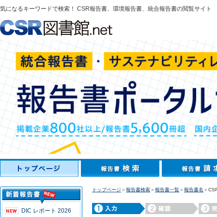
気になるキーワードで検索！ CSR報告書、環境報告書、統合報告書の閲覧サイト
トップページ
＞
報告書検索
＞
報告書一覧
＞
報告書名
＞CS
DIC レポート 2026