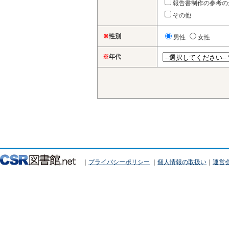
報告書制作の参考の
その他
※
性別
男性
女性
※
年代
｜
プライバシーポリシー
｜
個人情報の取扱い
｜
運営