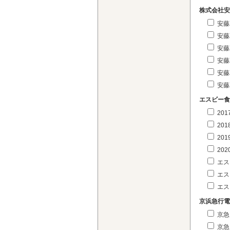
株式会社安
安藤
安藤
安藤
安藤
安藤
安藤
エスビー食
20
20
20
20
エス
エス
エス
京浜急行電
京急
京急