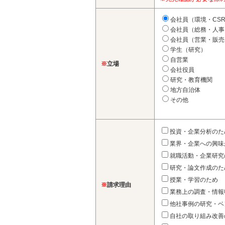
会社員（環境・CS
会社員（総務・人事
会社員（営業・販売
学生（研究）
自営業
※
立場
会社役員
研究・教育機関
地方自治体
その他
投資・企業分析のた
業界・企業への興味
就職活動・企業研究
研究・論文作成のた
授業・学習のため
※
請求理由
業務上の調査・情報
他社事例の研究・ベ
自社の取り組み改善