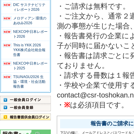
・ご請求は無料です。
DIC サステナビリテ
ィレポート2026
・ご注文から、通常２
メロディアン 環境の
あゆみ2026
測の事態が生じた場合
NEXCO中日本レポー
・報告書発行の企業に
ト2026
子が同時に届かないこ
This is YKK 2026
YKK株式会社統合報
・報告書は請求ごとに
告書
NEXCO中日本レポー
ておりません。
ト2025
・請求する冊数は１報
TSUNAGU2026 生
協・環境・社会活動
・学校や企業で使用す
報告書
contact@csr-tosho
・
※
は必須項目です。
報告書のご請求には
下記の欄に、メールアドレスとパスワードを