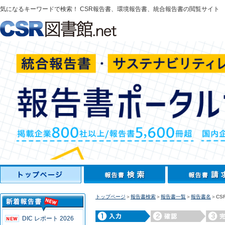
気になるキーワードで検索！ CSR報告書、環境報告書、統合報告書の閲覧サイト
トップページ
＞
報告書検索
＞
報告書一覧
＞
報告書名
＞CS
DIC レポート 2026