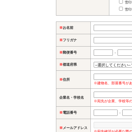
雪印
雪印
※
お名前
※
フリガナ
※
郵便番号
-
※
都道府県
※
住所
※建物名、部屋番号が
企業名・学校名
※宛先が企業、学校等
※
電話番号
-
※
メールアドレス
※宛先確認が必要な際