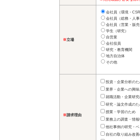
会社員（環境・CS
会社員（総務・人事
会社員（営業・販売
学生（研究）
自営業
※
立場
会社役員
研究・教育機関
地方自治体
その他
投資・企業分析のた
業界・企業への興味
就職活動・企業研究
研究・論文作成のた
授業・学習のため
※
請求理由
業務上の調査・情報
他社事例の研究・ベ
自社の取り組み改善