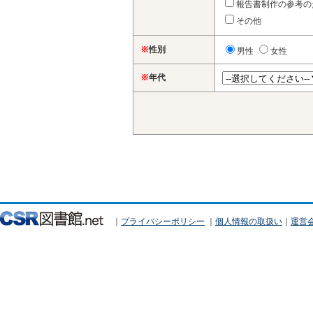
報告書制作の参考の
その他
※
性別
男性
女性
※
年代
｜
プライバシーポリシー
｜
個人情報の取扱い
｜
運営