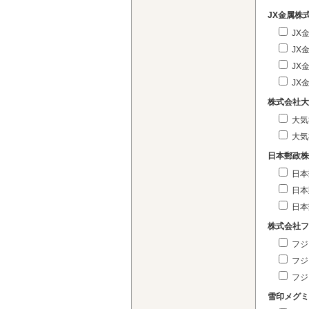
JX金属株
JX
JX
JX
JX
株式会社大
大気
大気
日本郵政株
日本
日本
日本
株式会社フ
フジ
フジ
フジ
雪印メグミ