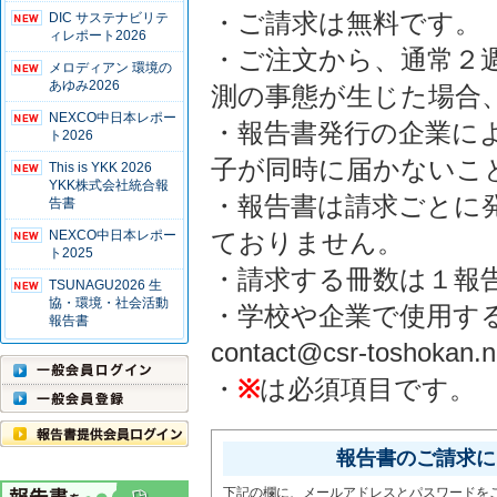
・ご請求は無料です。
DIC サステナビリテ
ィレポート2026
・ご注文から、通常２
メロディアン 環境の
あゆみ2026
測の事態が生じた場合
NEXCO中日本レポー
・報告書発行の企業に
ト2026
子が同時に届かないこ
This is YKK 2026
YKK株式会社統合報
・報告書は請求ごとに
告書
NEXCO中日本レポー
ておりません。
ト2025
・請求する冊数は１報
TSUNAGU2026 生
協・環境・社会活動
・学校や企業で使用す
報告書
contact@csr-tosho
・
※
は必須項目です。
報告書のご請求には
下記の欄に、メールアドレスとパスワードを