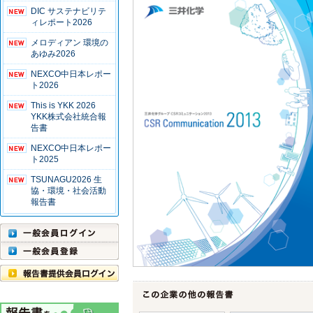
DIC サステナビリテ
ィレポート2026
メロディアン 環境の
あゆみ2026
NEXCO中日本レポー
ト2026
This is YKK 2026
YKK株式会社統合報
告書
NEXCO中日本レポー
ト2025
TSUNAGU2026 生
協・環境・社会活動
報告書