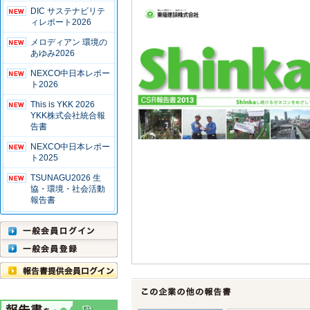
DIC サステナビリテ
ィレポート2026
メロディアン 環境の
あゆみ2026
NEXCO中日本レポー
ト2026
This is YKK 2026
YKK株式会社統合報
告書
NEXCO中日本レポー
ト2025
TSUNAGU2026 生
協・環境・社会活動
報告書