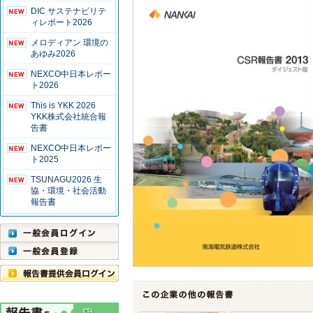
DIC サステナビリテ
ィレポート2026
メロディアン 環境の
あゆみ2026
NEXCO中日本レポー
ト2026
This is YKK 2026
YKK株式会社統合報
告書
NEXCO中日本レポー
ト2025
TSUNAGU2026 生
協・環境・社会活動
報告書