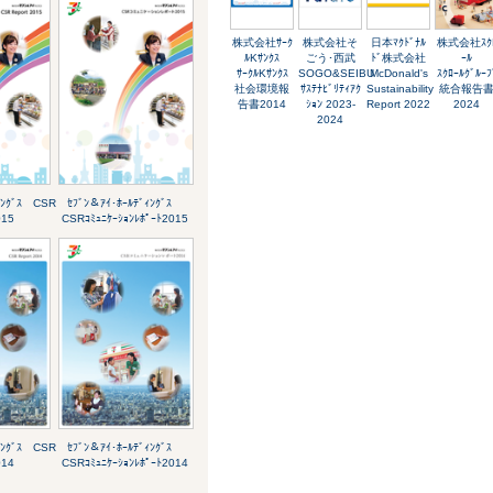
株式会社ｻｰｸ
株式会社そ
日本ﾏｸﾄﾞﾅﾙ
株式会社ｽｸ
ﾙKｻﾝｸｽ
ごう･西武
ﾄﾞ株式会社
ｰﾙ
ｻｰｸﾙKｻﾝｸｽ
SOGO&SEIBU
McDonald's
ｽｸﾛｰﾙｸﾞﾙｰﾌ
社会環境報
ｻｽﾃﾅﾋﾞﾘﾃｨｱｸ
Sustainability
統合報告
告書2014
ｼｮﾝ 2023-
Report 2022
2024
2024
ｨﾝｸﾞｽ CSR
ｾﾌﾞﾝ＆ｱｲ･ﾎｰﾙﾃﾞｨﾝｸﾞｽ
015
CSRｺﾐｭﾆｹｰｼｮﾝﾚﾎﾟｰﾄ2015
ｨﾝｸﾞｽ CSR
ｾﾌﾞﾝ＆ｱｲ･ﾎｰﾙﾃﾞｨﾝｸﾞｽ
014
CSRｺﾐｭﾆｹｰｼｮﾝﾚﾎﾟｰﾄ2014