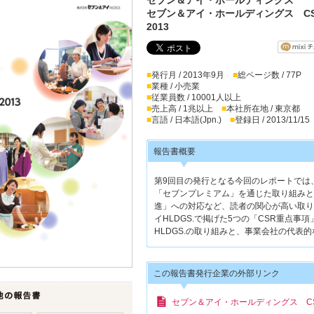
セブン＆アイ・ホールディングス C
2013
■
発行月 / 2013年9月
■
総ページ数 / 77P
■
業種 / 小売業
■
従業員数 / 10001人以上
■
売上高 / 1兆以上
■
本社所在地 / 東京都
■
言語 / 日本語(Jpn.)
■
登録日 / 2013/11/15
報告書概要
第9回目の発行となる今回のレポートでは
「セブンプレミアム」を通じた取り組みと
進」への対応など、読者の関心が高い取り
イHLDGS.で掲げた5つの「CSR重点
HLDGS.の取り組みと、事業会社の代表
この報告書発行企業の外部リンク
セブン＆アイ・ホールディングス C