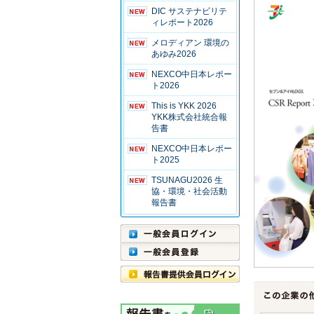
DIC サステナビリテ
ィレポート2026
メロディアン 環境の
あゆみ2026
NEXCO中日本レポー
ト2026
This is YKK 2026
YKK株式会社統合報
告書
NEXCO中日本レポー
ト2025
TSUNAGU2026 生
協・環境・社会活動
報告書