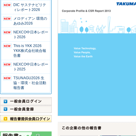
DIC サステナビリテ
ィレポート2026
メロディアン 環境の
あゆみ2026
NEXCO中日本レポー
ト2026
This is YKK 2026
YKK株式会社統合報
告書
NEXCO中日本レポー
ト2025
TSUNAGU2026 生
協・環境・社会活動
報告書