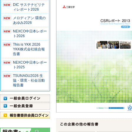
DIC サステナビリテ
ィレポート2026
メロディアン 環境の
あゆみ2026
NEXCO中日本レポー
ト2026
This is YKK 2026
YKK株式会社統合報
告書
NEXCO中日本レポー
ト2025
TSUNAGU2026 生
協・環境・社会活動
報告書