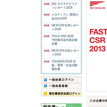
DIC サステナビリテ
ィレポート2026
メロディアン 環境の
あゆみ2026
NEXCO中日本レポー
ト2026
This is YKK 2026
YKK株式会社統合報
告書
NEXCO中日本レポー
ト2025
TSUNAGU2026 生
協・環境・社会活動
報告書