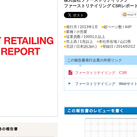
ファーストリテイリング CSRレポート
■
発行月 / 2013年1月
■
総ページ数 / 44P
■
業種 / 小売業
■
従業員数 / 10001人以上
■
売上高 / 1兆以上
■
本社所在地 / 山口県
■
言語 / 日本語(Jpn.)
■
登録日 / 2014/02/12
この報告書発行企業の外部リンク
ファーストリテイリング CSR
ファーストリテイリング Webサイ