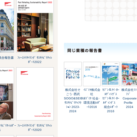
ｸﾞ 統合報告書
ﾌｧｰｽﾄﾘﾃｲﾘﾝｸﾞ ｻｽﾃﾅﾋﾞﾘﾃｨﾚ
ﾎﾟｰﾄ2022
株式会社そ
ｲｽﾞﾐﾔ株式会
ｾﾌﾞﾝ＆ｱｲ･ﾎｰ
株式会社ﾌｼ
ごう･西武
社
ﾙﾃﾞｨﾝｸﾞｽ
ﾌｼﾞ
SOGO&SEIBU
ｲｽﾞﾐﾔ 社会･
ｾﾌﾞﾝ＆ｱｲ･ﾎｰ
Corporate
ｻｽﾃﾅﾋﾞﾘﾃｨｱｸ
環境活動ﾚﾎﾟ
ﾙﾃﾞｨﾝｸﾞｽ
Profile
ｼｮﾝ 2023-
ｰﾄ2016
統合ﾚﾎﾟｰﾄ
2024
2024
2016
ﾃﾅﾋﾞﾘﾃｨﾚﾎﾟｰ
ﾌｧｰｽﾄﾘﾃｲﾘﾝｸﾞ ｻｽﾃﾅﾋﾞﾘﾃｨﾚ
1
ﾎﾟｰﾄ2020