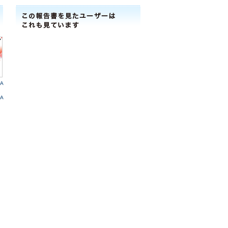
RA
RA