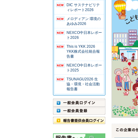
DIC サステナビリテ
ィレポート2026
メロディアン 環境の
あゆみ2026
NEXCO中日本レポー
ト2026
This is YKK 2026
YKK株式会社統合報
告書
NEXCO中日本レポー
ト2025
TSUNAGU2026 生
協・環境・社会活動
報告書