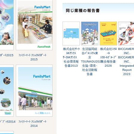
株式会社ｻｰｸ
生活協同組
株式会社ｽｸﾛ
BICCAME
ﾙKｻﾝｸｽ
合ﾊﾟﾙｼｽﾃﾑ東
ｰﾙ
INC.
ﾚﾎﾟｰﾄ2015
ﾌｧﾐﾘｰﾏｰﾄ ｱﾆｭｱﾙﾘﾎﾟｰﾄ
ｻｰｸﾙKｻﾝｸｽ
京
ｽｸﾛｰﾙｸﾞﾙｰﾌﾟ
BICCAME
2015
社会環境報
TSUNAGU2025
統合報告書
INC.
告書2013
生協･環境･
2026
Integrated
社会活動報
Report
告書
2023
ﾄﾞﾌﾞｯｸ2014
ﾌｧﾐﾘｰﾏｰﾄ ｱﾆｭｱﾙﾘﾎﾟｰﾄ
2014