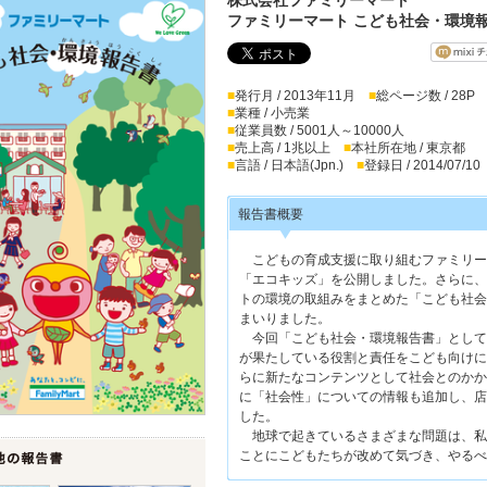
ファミリーマート こども社会・環境
■
発行月 / 2013年11月
■
総ページ数 / 28P
■
業種 / 小売業
■
従業員数 / 5001人～10000人
■
売上高 / 1兆以上
■
本社所在地 / 東京都
■
言語 / 日本語(Jpn.)
■
登録日 / 2014/07/10
報告書概要
こどもの育成支援に取り組むファミリーマ
「エコキッズ」を公開しました。さらに、
トの環境の取組みをまとめた「こども社会
まいりました。
今回「こども社会・環境報告書」として
が果たしている役割と責任をこども向けに
らに新たなコンテンツとして社会とのかか
に「社会性」についての情報も追加し、店
した。
地球で起きているさまざまな問題は、私
ことにこどもたちが改めて気づき、やるべ