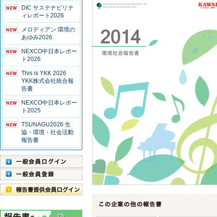
DIC サステナビリテ
ィレポート2026
メロディアン 環境の
あゆみ2026
NEXCO中日本レポー
ト2026
This is YKK 2026
YKK株式会社統合報
告書
NEXCO中日本レポー
ト2025
TSUNAGU2026 生
協・環境・社会活動
報告書