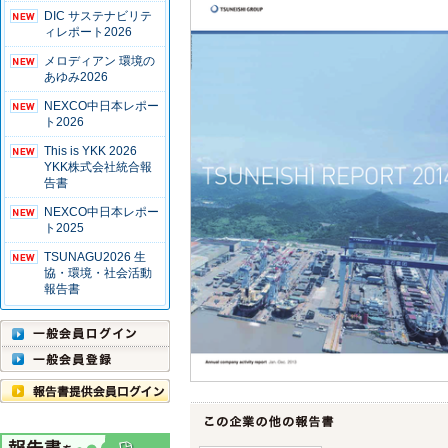
DIC サステナビリテ
ィレポート2026
メロディアン 環境の
あゆみ2026
NEXCO中日本レポー
ト2026
This is YKK 2026
YKK株式会社統合報
告書
NEXCO中日本レポー
ト2025
TSUNAGU2026 生
協・環境・社会活動
報告書