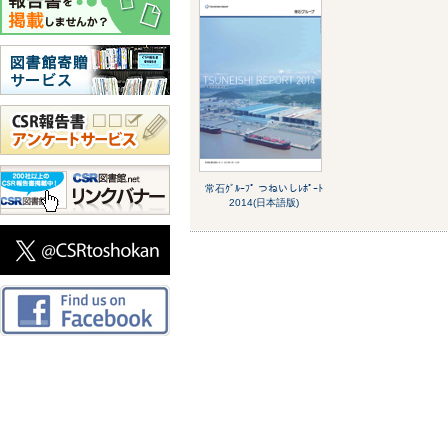
常石ｸﾞﾙｰﾌﾟ つねいしﾚﾎﾟｰﾄ
2014(日本語版)