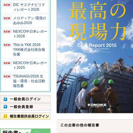
DIC サステナビリテ
ィレポート2026
メロディアン 環境の
あゆみ2026
NEXCO中日本レポー
ト2026
This is YKK 2026
YKK株式会社統合報
告書
NEXCO中日本レポー
ト2025
TSUNAGU2026 生
協・環境・社会活動
報告書