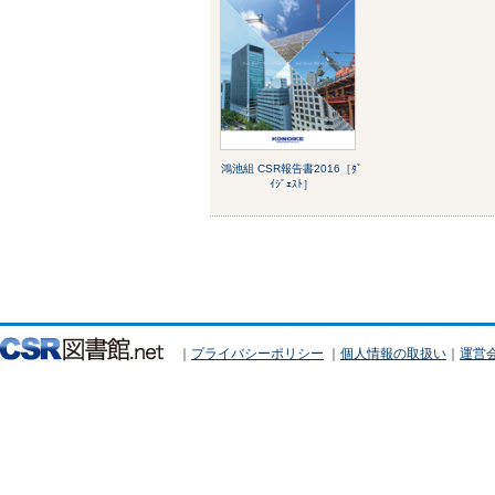
鴻池組 CSR報告書2016［ﾀﾞ
ｲｼﾞｪｽﾄ］
｜
プライバシーポリシー
｜
個人情報の取扱い
｜
運営