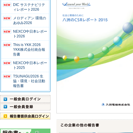
DIC サステナビリテ
ィレポート2026
メロディアン 環境の
あゆみ2026
NEXCO中日本レポー
ト2026
This is YKK 2026
YKK株式会社統合報
告書
NEXCO中日本レポー
ト2025
TSUNAGU2026 生
協・環境・社会活動
報告書