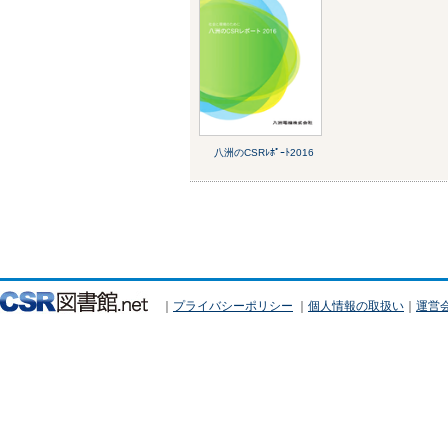
八洲のCSRﾚﾎﾟｰﾄ2016
｜
プライバシーポリシー
｜
個人情報の取扱い
｜
運営