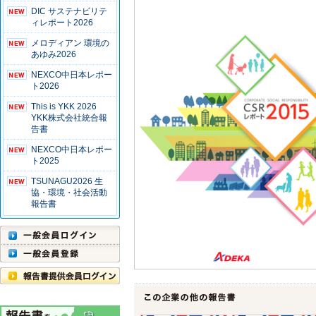
DIC サステナビリテ
ィレポート2026
メロディアン 環境の
あゆみ2026
NEXCO中日本レポー
ト2026
This is YKK 2026
YKK株式会社統合報
告書
NEXCO中日本レポー
ト2025
TSUNAGU2026 生
協・環境・社会活動
報告書