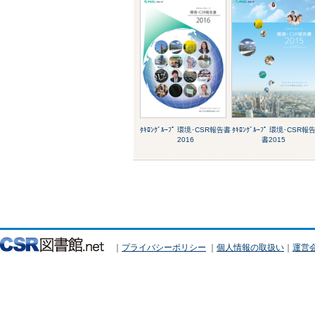
ﾀｷﾛﾝｸﾞﾙｰﾌﾟ 環境･CSR報告書
ﾀｷﾛﾝｸﾞﾙｰﾌﾟ 環境･CSR報
2016
書2015
｜
プライバシーポリシー
｜
個人情報の取扱い
｜
運営