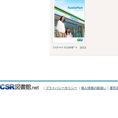
ﾌｧﾐﾘｰﾏｰﾄ ｱﾆｭｱﾙﾘﾎﾟｰﾄ 2013
｜
プライバシーポリシー
｜
個人情報の取扱い
｜
運営