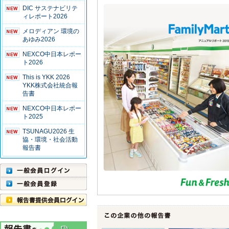
DIC サステナビリテ
ィレポート2026
メロディアン 環境の
あゆみ2026
NEXCO中日本レポー
ト2026
This is YKK 2026
YKK株式会社統合報
告書
NEXCO中日本レポー
ト2025
TSUNAGU2026 生
協・環境・社会活動
報告書