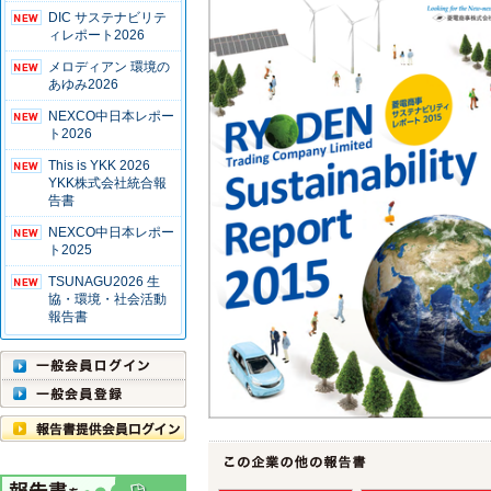
DIC サステナビリテ
ィレポート2026
メロディアン 環境の
あゆみ2026
NEXCO中日本レポー
ト2026
This is YKK 2026
YKK株式会社統合報
告書
NEXCO中日本レポー
ト2025
TSUNAGU2026 生
協・環境・社会活動
報告書