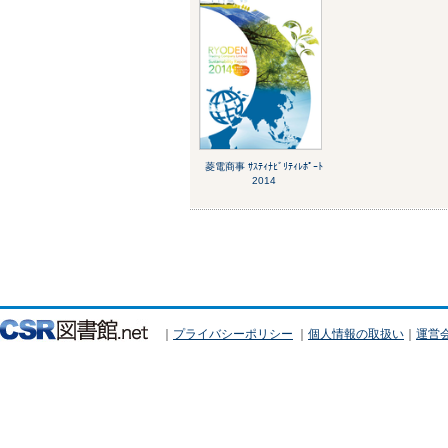
菱電商事 ｻｽﾃｨﾅﾋﾞﾘﾃｨﾚﾎﾟｰﾄ
2014
｜
プライバシーポリシー
｜
個人情報の取扱い
｜
運営