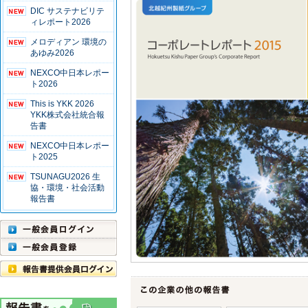
DIC サステナビリテ
ィレポート2026
メロディアン 環境の
あゆみ2026
NEXCO中日本レポー
ト2026
This is YKK 2026
YKK株式会社統合報
告書
NEXCO中日本レポー
ト2025
TSUNAGU2026 生
協・環境・社会活動
報告書