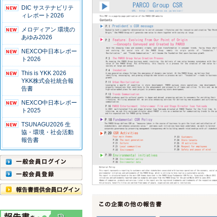
DIC サステナビリテ
ィレポート2026
メロディアン 環境の
あゆみ2026
NEXCO中日本レポー
ト2026
This is YKK 2026
YKK株式会社統合報
告書
NEXCO中日本レポー
ト2025
TSUNAGU2026 生
協・環境・社会活動
報告書