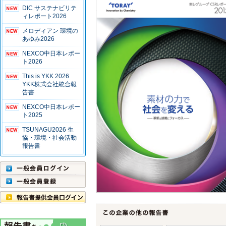
DIC サステナビリテ
ィレポート2026
メロディアン 環境の
あゆみ2026
NEXCO中日本レポー
ト2026
This is YKK 2026
YKK株式会社統合報
告書
NEXCO中日本レポー
ト2025
TSUNAGU2026 生
協・環境・社会活動
報告書