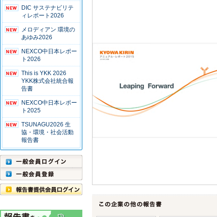
DIC サステナビリテ
ィレポート2026
メロディアン 環境の
あゆみ2026
NEXCO中日本レポー
ト2026
This is YKK 2026
YKK株式会社統合報
告書
NEXCO中日本レポー
ト2025
TSUNAGU2026 生
協・環境・社会活動
報告書