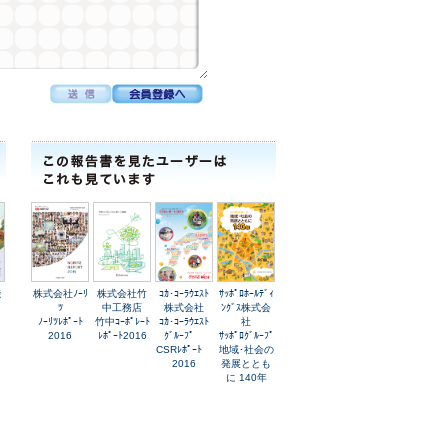
淺
株式会社ﾉｰﾘ
株式会社竹
ｺｶ･ｺｰﾗｳｴｽﾄ
ｻｯﾎﾟﾛﾎｰﾙﾃﾞｨ
ﾂ
中工務店
株式会社
ﾝｸﾞｽ株式会
ﾉｰﾘﾂﾚﾎﾟｰﾄ
竹中ｺｰﾎﾟﾚｰﾄ
ｺｶ･ｺｰﾗｳｴｽﾄ
社
2016
ﾚﾎﾟｰﾄ2016
ｸﾞﾙｰﾌﾟ
ｻｯﾎﾟﾛｸﾞﾙｰﾌﾟ
CSRﾚﾎﾟｰﾄ
地域･社会の
2016
発展ととも
に 140年