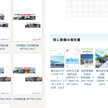
SR報告書
日特建設 CSR報告書
2019
NITTOC 2017
株式会社ﾐﾗｲ
大和ﾊｳｽ工業
前田道路株
株式会社
ﾄ･ﾎｰﾙﾃﾞｨﾝｸﾞ
株式会社
式会社
沼組
ｽ
大和ﾊｳｽｸﾞﾙｰ
前田道路 ｻ
淺沼組
ﾐﾗｲﾄｸﾞﾙｰﾌﾟ ｺ
ﾌﾟ ｻｽﾃﾅﾋﾞﾘﾃｨ
ｽﾃﾅﾋﾞﾘﾃｨﾚﾎﾟ
CSRﾚﾎﾟｰﾄ
ｰﾎﾟﾚｰﾄﾚﾎﾟｰﾄ
ﾚﾎﾟｰﾄ2017
ｰﾄ2024
2021
CSR 2015
TOC 2015
CSR報告書 NITTOC 2014