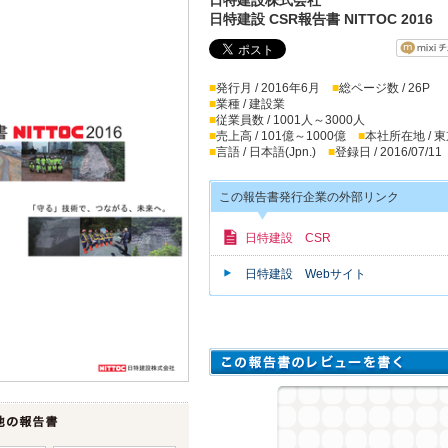
日特建設 CSR報告書 NITTOC 2016
■
発行月 / 2016年6月
■
総ページ数 / 26P
■
業種 / 建設業
■
従業員数 / 1001人～3000人
■
売上高 / 101億～1000億
■
本社所在地 / 
■
言語 / 日本語(Jpn.)
■
登録日 / 2016/07/11
この報告書発行企業の外部リンク
日特建設 CSR
日特建設 Webサイト