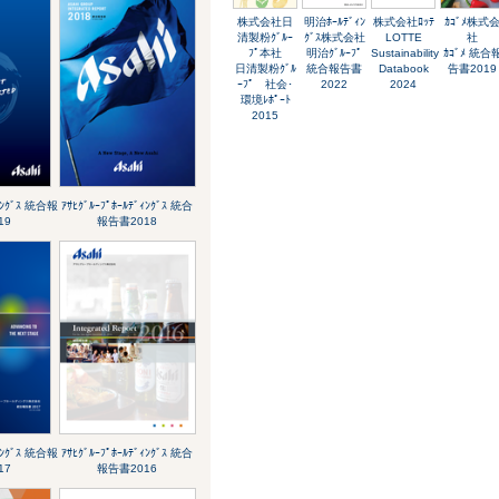
株式会社日
明治ﾎｰﾙﾃﾞｨﾝ
株式会社ﾛｯﾃ
ｶｺﾞﾒ株式
清製粉ｸﾞﾙｰ
ｸﾞｽ株式会社
LOTTE
社
ﾌﾟ本社
明治ｸﾞﾙｰﾌﾟ
Sustainability
ｶｺﾞﾒ 統合
日清製粉ｸﾞﾙ
統合報告書
Databook
告書2019
ｰﾌﾟ 社会･
2022
2024
環境ﾚﾎﾟｰﾄ
2015
ﾞｨﾝｸﾞｽ 統合報
ｱｻﾋｸﾞﾙｰﾌﾟﾎｰﾙﾃﾞｨﾝｸﾞｽ 統合
19
報告書2018
ﾞｨﾝｸﾞｽ 統合報
ｱｻﾋｸﾞﾙｰﾌﾟﾎｰﾙﾃﾞｨﾝｸﾞｽ 統合
17
報告書2016