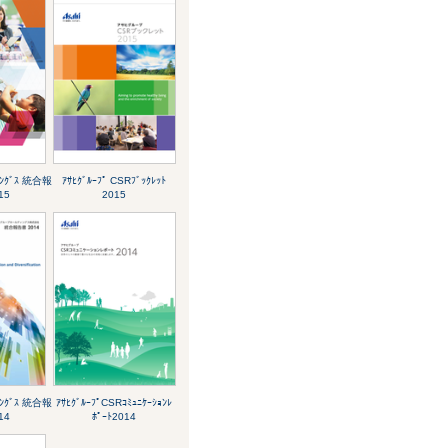
ﾞｨﾝｸﾞｽ 統合報
ｱｻﾋｸﾞﾙｰﾌﾟ CSRﾌﾞｯｸﾚｯﾄ
15
2015
ﾞｨﾝｸﾞｽ 統合報
ｱｻﾋｸﾞﾙｰﾌﾟCSRｺﾐｭﾆｹｰｼｮﾝﾚ
14
ﾎﾟｰﾄ2014