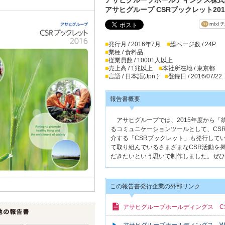
アサヒグループ CSRブックレット201
■
発行月 / 2016年7月
■
総ページ数 / 24P
■
業種 / 食料品
■
従業員数 / 10001人以上
■
売上高 / 1兆以上
■
本社所在地 / 東京都
■
言語 / 日本語(Jpn.)
■
登録日 / 2016/07/22
報告書概要
アサヒグループでは、2015年度から「
るコミュニケーションツールとして、CS
介する「CSRブックレット」も発行して
て取り組んでいるさまざまなCSR活動を
だきたいという思いで制作しました。ぜひ
この報告書発行企業の外部リンク
アサヒグループホールディングス C
アサヒグループホールディングス W