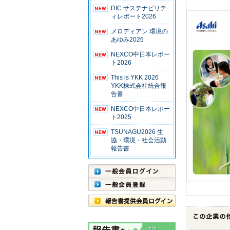
DIC サステナビリテ
ィレポート2026
メロディアン 環境の
あゆみ2026
NEXCO中日本レポー
ト2026
This is YKK 2026
YKK株式会社統合報
告書
NEXCO中日本レポー
ト2025
TSUNAGU2026 生
協・環境・社会活動
報告書