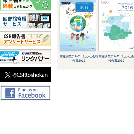
東罐興業ｸﾞﾙｰﾌﾟ 環境･社会報
東罐興業ｸﾞﾙｰﾌﾟ 環境･社
告書2017
報告書2016