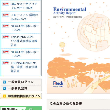
DIC サステナビリテ
ィレポート2026
メロディアン 環境の
あゆみ2026
NEXCO中日本レポー
ト2026
This is YKK 2026
YKK株式会社統合報
告書
NEXCO中日本レポー
ト2025
TSUNAGU2026 生
協・環境・社会活動
報告書