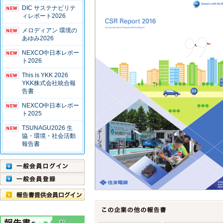
DIC サステナビリテ
ィレポート2026
メロディアン 環境の
あゆみ2026
NEXCO中日本レポー
ト2026
This is YKK 2026
YKK株式会社統合報
告書
NEXCO中日本レポー
ト2025
TSUNAGU2026 生
協・環境・社会活動
報告書