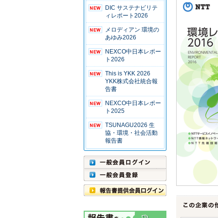
DIC サステナビリテ
ィレポート2026
メロディアン 環境の
あゆみ2026
NEXCO中日本レポー
ト2026
This is YKK 2026
YKK株式会社統合報
告書
NEXCO中日本レポー
ト2025
TSUNAGU2026 生
協・環境・社会活動
報告書