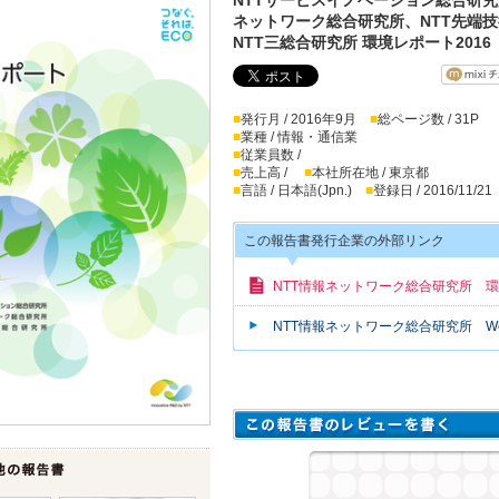
ネットワーク総合研究所、NTT先端
NTT三総合研究所 環境レポート2016
■
発行月 / 2016年9月
■
総ページ数 / 31P
■
業種 / 情報・通信業
■
従業員数 /
■
売上高 /
■
本社所在地 / 東京都
■
言語 / 日本語(Jpn.)
■
登録日 / 2016/11/21
この報告書発行企業の外部リンク
NTT情報ネットワーク総合研究所 
NTT情報ネットワーク総合研究所 W