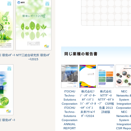
環境ﾚﾎﾟｰﾄ
NTT三総合研究所 環境ﾚﾎﾟ
ｰﾄ2015
ITOCHU
株式会社ﾌ
株式会社
NEC
Techno-
ｼﾞ･ﾒﾃﾞｨｱ･ﾎｰ
NTTﾃﾞｰﾀ
Networks 
Solutions
ﾙﾃﾞｨﾝｸﾞｽ
NTTﾃﾞｰﾀｸﾞﾙ
System
Corporation
ﾌｼﾞ･ﾒﾃﾞｨｱ･ﾎ
ｰﾌﾟ CSR報
Integratio
ITOCHU
ｰﾙﾃﾞｨﾝｸﾞｽ
告書 2013
Corporatio
Techno-
未来ｱｸｼｮﾝﾘ
詳細版
NEC
Solutions
ﾎﾟｰﾄ2024
Networks 
環境ﾚﾎﾟｰﾄ
Corporation
System
ANNUAL
Integratio
REPORT
CSR Repor