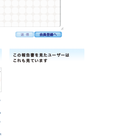
&
n
n
&
n
t