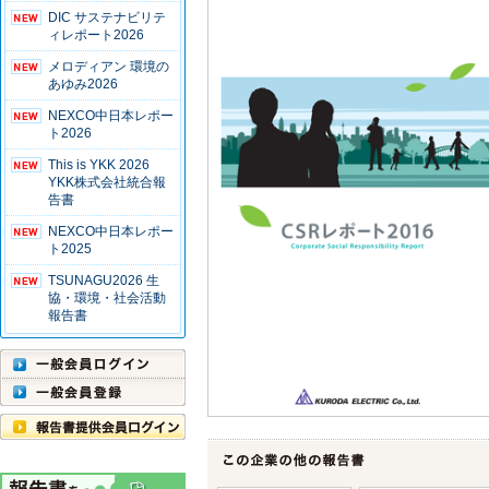
DIC サステナビリテ
ィレポート2026
メロディアン 環境の
あゆみ2026
NEXCO中日本レポー
ト2026
This is YKK 2026
YKK株式会社統合報
告書
NEXCO中日本レポー
ト2025
TSUNAGU2026 生
協・環境・社会活動
報告書