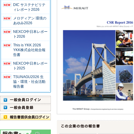
DIC サステナビリテ
ィレポート2026
メロディアン 環境の
あゆみ2026
NEXCO中日本レポー
ト2026
This is YKK 2026
YKK株式会社統合報
告書
NEXCO中日本レポー
ト2025
TSUNAGU2026 生
協・環境・社会活動
報告書