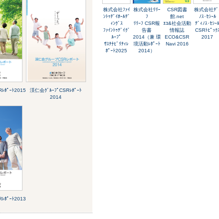
株式会社ﾌｧｲ
株式会社ﾘﾘｰ
CSR図書
株式会社ﾃﾞ
ﾝﾄｩﾃﾞｲﾎｰﾙﾃﾞ
ﾌ
館.net
ﾉｽ･ｾｼｰﾙ
ｨﾝｸﾞｽ
ﾘﾘｰﾌ CSR報
ｴｺ&社会活動
ﾃﾞｨﾉｽ･ｾｼｰ
ﾌｧｲﾝﾄｩﾃﾞｲｸﾞ
告書
情報誌
CSRﾄﾋﾟｯｸ
ﾙｰﾌﾟ
2014（兼 環
ECO&CSR
2017
ｻｽﾃﾅﾋﾞﾘﾃｨﾚ
境活動ﾚﾎﾟｰﾄ
Navi 2016
ﾎﾟｰﾄ2025
2014）
ﾚﾎﾟｰﾄ2015
渓仁会ｸﾞﾙｰﾌﾟCSRﾚﾎﾟｰﾄ
2014
ﾚﾎﾟｰﾄ2013