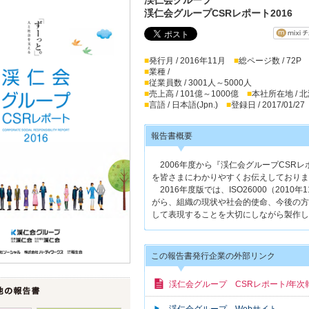
渓仁会グループCSRレポート2016
■
発行月 / 2016年11月
■
総ページ数 / 72P
■
業種 /
■
従業員数 / 3001人～5000人
■
売上高 / 101億～1000億
■
本社所在地 / 
■
言語 / 日本語(Jpn.)
■
登録日 / 2017/01/27
報告書概要
2006年度から『渓仁会グループCSR
を皆さまにわかりやすくお伝えしておりま
2016年度版では、ISO26000（201
がら、組織の現状や社会的使命、今後の方
して表現することを大切にしながら製作し
この報告書発行企業の外部リンク
渓仁会グループ CSRレポート/年次
渓仁会グループ Webサイト