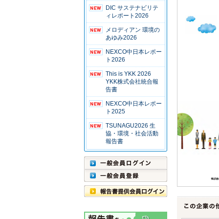
DIC サステナビリテ
ィレポート2026
メロディアン 環境の
あゆみ2026
NEXCO中日本レポー
ト2026
This is YKK 2026
YKK株式会社統合報
告書
NEXCO中日本レポー
ト2025
TSUNAGU2026 生
協・環境・社会活動
報告書