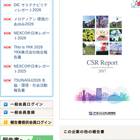
DIC サステナビリテ
ィレポート2026
メロディアン 環境の
あゆみ2026
NEXCO中日本レポー
ト2026
This is YKK 2026
YKK株式会社統合報
告書
NEXCO中日本レポー
ト2025
TSUNAGU2026 生
協・環境・社会活動
報告書