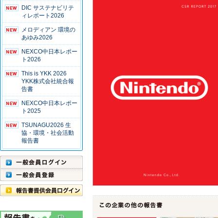
DIC サステナビリテ
ィレポート2026
メロディアン 環境の
あゆみ2026
NEXCO中日本レポー
ト2026
This is YKK 2026
YKK株式会社統合報
告書
NEXCO中日本レポー
ト2025
TSUNAGU2026 生
協・環境・社会活動
報告書