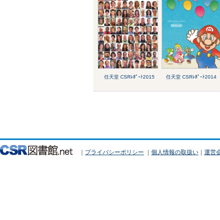
任天堂 CSRﾚﾎﾟｰﾄ2015
任天堂 CSRﾚﾎﾟｰﾄ2014
｜
プライバシーポリシー
｜
個人情報の取扱い
｜
運営