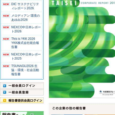
DIC サステナビリテ
ィレポート2026
メロディアン 環境の
あゆみ2026
NEXCO中日本レポー
ト2026
This is YKK 2026
YKK株式会社統合報
告書
NEXCO中日本レポー
ト2025
TSUNAGU2026 生
協・環境・社会活動
報告書