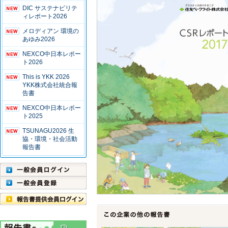
DIC サステナビリテ
ィレポート2026
メロディアン 環境の
あゆみ2026
NEXCO中日本レポー
ト2026
This is YKK 2026
YKK株式会社統合報
告書
NEXCO中日本レポー
ト2025
TSUNAGU2026 生
協・環境・社会活動
報告書