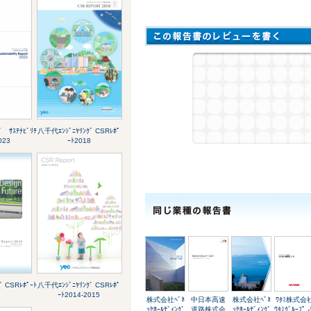
 ｻｽﾃﾅﾋﾞﾘﾃ
八千代ｴﾝｼﾞﾆﾔﾘﾝｸﾞ CSRﾚﾎﾟ
023
ｰﾄ2018
 CSRﾚﾎﾟｰﾄ
八千代ｴﾝｼﾞﾆﾔﾘﾝｸﾞ CSRﾚﾎﾟ
ｰﾄ2014-2015
株式会社ﾍﾞﾈ
中日本高速
株式会社ﾍﾞﾈ
ﾜﾀﾐ株式会
ｯｾﾎｰﾙﾃﾞｨﾝｸﾞ
道路株式会
ｯｾﾎｰﾙﾃﾞｨﾝｸﾞ
ﾜﾀﾐｸﾞﾙｰﾌﾟ 