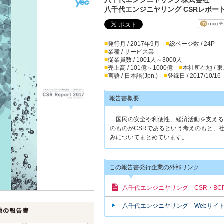
八千代エンジニヤリング CSRレポート
■
発行月 / 2017年9月
■
総ページ数 / 24P
■
業種 / サービス業
■
従業員数 / 1001人～3000人
■
売上高 / 101億～1000億
■
本社所在地 / 
■
言語 / 日本語(Jpn.)
■
登録日 / 2017/10/16
報告書概要
国民の安全や利便性、経済活動を支える
のものがCSRであるという考えのもと、
みについてまとめています。
この報告書発行企業の外部リンク
八千代エンジニヤリング CSR・BC
八千代エンジニヤリング Webサイ