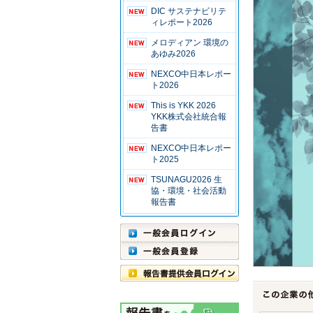
DIC サステナビリテ
ィレポート2026
メロディアン 環境の
あゆみ2026
NEXCO中日本レポー
ト2026
This is YKK 2026
YKK株式会社統合報
告書
NEXCO中日本レポー
ト2025
TSUNAGU2026 生
協・環境・社会活動
報告書