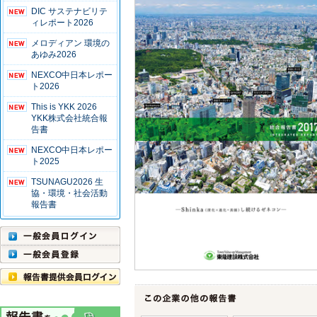
DIC サステナビリテ
ィレポート2026
メロディアン 環境の
あゆみ2026
NEXCO中日本レポー
ト2026
This is YKK 2026
YKK株式会社統合報
告書
NEXCO中日本レポー
ト2025
TSUNAGU2026 生
協・環境・社会活動
報告書