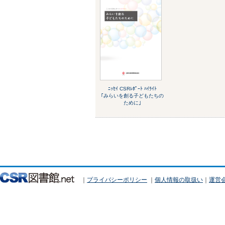
ﾆｯｾｲ CSRﾚﾎﾟｰﾄ ﾊｲﾗｲﾄ
｢みらいを創る子どもたちの
ために｣
｜
プライバシーポリシー
｜
個人情報の取扱い
｜
運営