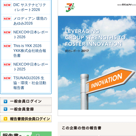
DIC サステナビリテ
ィレポート2026
メロディアン 環境の
あゆみ2026
NEXCO中日本レポー
ト2026
This is YKK 2026
YKK株式会社統合報
告書
NEXCO中日本レポー
ト2025
TSUNAGU2026 生
協・環境・社会活動
報告書