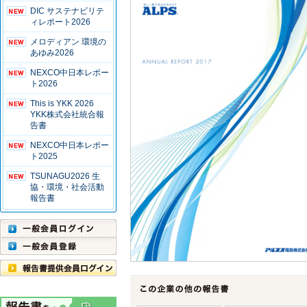
DIC サステナビリテ
ィレポート2026
メロディアン 環境の
あゆみ2026
NEXCO中日本レポー
ト2026
This is YKK 2026
YKK株式会社統合報
告書
NEXCO中日本レポー
ト2025
TSUNAGU2026 生
協・環境・社会活動
報告書