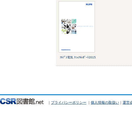
ｱﾙﾌﾟｽ電気 ｱﾆｭｱﾙﾚﾎﾟｰﾄ2015
｜
プライバシーポリシー
｜
個人情報の取扱い
｜
運営