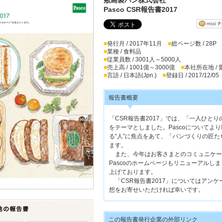
Pasco CSR報告書2017
■
発行月 / 2017年11月
■
総ページ数 / 28P
■
業種 / 食料品
■
従業員数 / 3001人～5000人
■
売上高 / 1001億～3000億
■
本社所在地 /
■
言語 / 日本語(Jpn.)
■
登録日 / 2017/12/05
報告書概要
「CSR報告書2017」では、「一人ひと
をテーマとしました。Pascoについてよ
る“人”に焦点をあて、「パンづくりの匠
ます。
また、今年はお客さまとのコミュニケー
Pascoのホームページもリニューアルし
上げております。
「CSR報告書2017」についてはアン
想をお寄せいただければ幸いです。
この報告書発行企業の外部リンク