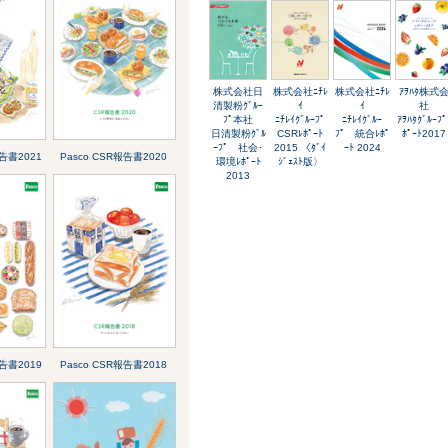
株式会社日
株式会社ﾆﾁﾚ
株式会社ﾆﾁﾚ
ｱｦﾊﾀ株式
清製粉ｸﾞﾙｰ
ｲ
ｲ
社
ﾌﾟ本社
ﾆﾁﾚｲｸﾞﾙｰﾌﾟ
ﾆﾁﾚｲｸﾞﾙｰ
ｱｦﾊﾀｸﾞﾙｰﾌﾟ
日清製粉ｸﾞﾙ
CSRﾚﾎﾟｰﾄ
ﾌﾟ 統合ﾚﾎﾟ
ﾎﾟｰﾄ2017
ｰﾌﾟ 社会･
2015 〈ﾀﾞｲ
ｰﾄ 2024
報告書2021
Pasco CSR報告書2020
環境ﾚﾎﾟｰﾄ
ｼﾞｪｽﾄ版〉
2013
報告書2019
Pasco CSR報告書2018