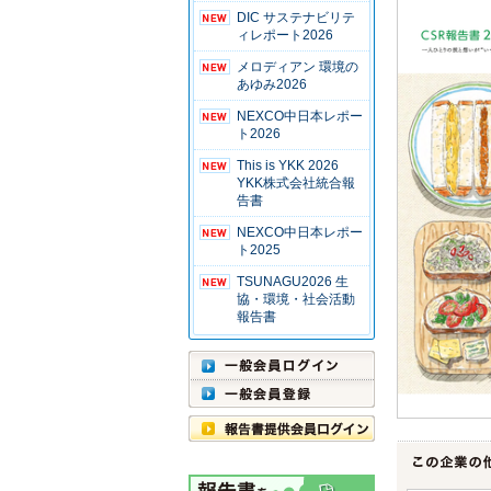
DIC サステナビリテ
ィレポート2026
メロディアン 環境の
あゆみ2026
NEXCO中日本レポー
ト2026
This is YKK 2026
YKK株式会社統合報
告書
NEXCO中日本レポー
ト2025
TSUNAGU2026 生
協・環境・社会活動
報告書