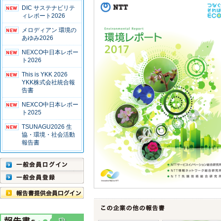
DIC サステナビリテ
ィレポート2026
メロディアン 環境の
あゆみ2026
NEXCO中日本レポー
ト2026
This is YKK 2026
YKK株式会社統合報
告書
NEXCO中日本レポー
ト2025
TSUNAGU2026 生
協・環境・社会活動
報告書